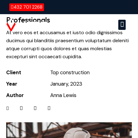
432 701 2268
Professionals
At vero eos et accusamus et iusto odio dignissimos
Versa E
Vers
ducimus qui blanditiis praesentium voluptatum deleniti
atque corrupti quos dolores et quas molestias
excepturi sint occaecati cupidita.
Client
Top construction
Year
January, 2023
Author
Anna Lewis