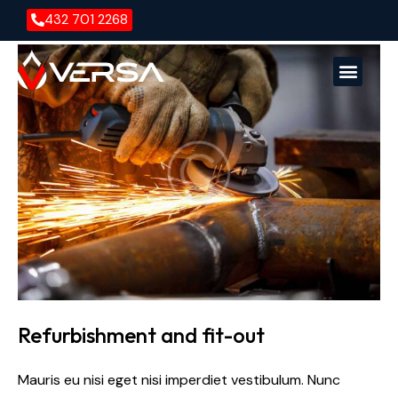
432 701 2268
Versa En
Versa E
Refurbishment and fit-out
Mauris eu nisi eget nisi imperdiet vestibulum. Nunc