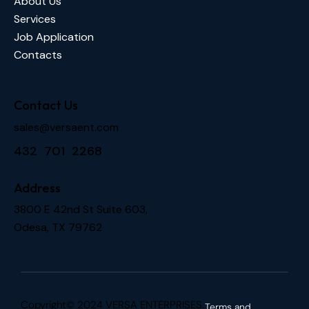
About Us
Services
Job Application
Contacts
Contact Us
sales@versaent.com
432 701 2268
Address
3800 E 42nd St Suite 603,
Odesa, TX 79762
Copyright© 2024 VERSA ENTERPRISES.
Terms and