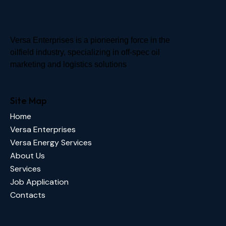
Versa Enterprises is a pioneering force in the
oilfield industry, specializing in off-spec oil
marketing and logistics solutions
Site Map
Home
Versa Enterprises
Versa Energy Services
About Us
Services
Job Application
Contacts