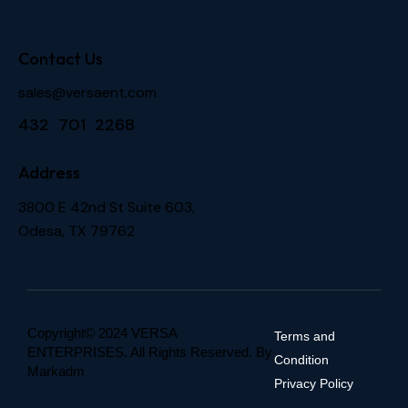
Contact Us
sales@versaent.com
432 701 2268
Address
3800 E 42nd St Suite 603,
Odesa, TX 79762
Copyright© 2024 VERSA
Terms and
ENTERPRISES. All Rights Reserved. By
Condition
Markadm
Privacy Policy