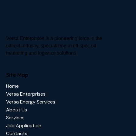
Versa Enterprises is a pioneering force in the
oilfield industry, specializing in off-spec oil
marketing and logistics solutions
Site Map
Home
Versa Enterprises
Versa Energy Services
About Us
Services
Job Application
Contacts