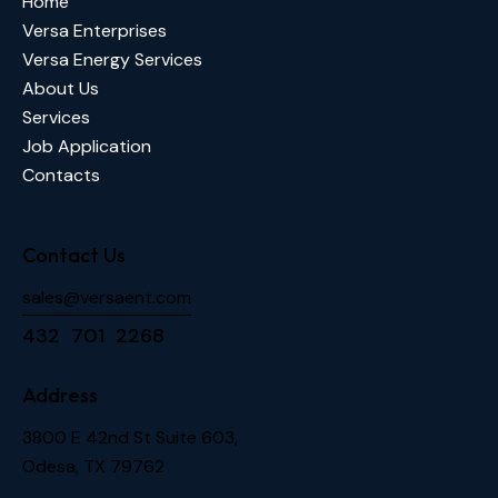
Home
Versa Enterprises
Versa Energy Services
About Us
Services
Job Application
Contacts
Contact Us
sales@versaent.com
432 701 2268
Address
3800 E 42nd St Suite 603,
Odesa, TX 79762